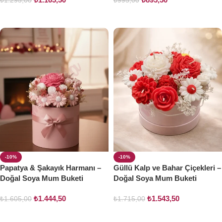
₺
1.295,00
₺
995,00
Sepete Ekle
Sepete Ekle
-10%
-10%
Papatya & Şakayık Harmanı –
Güllü Kalp ve Bahar Çiçekleri –
Doğal Soya Mum Buketi
Doğal Soya Mum Buketi
₺
1.444,50
₺
1.543,50
₺
1.605,00
₺
1.715,00
Sepete Ekle
Sepete Ekle