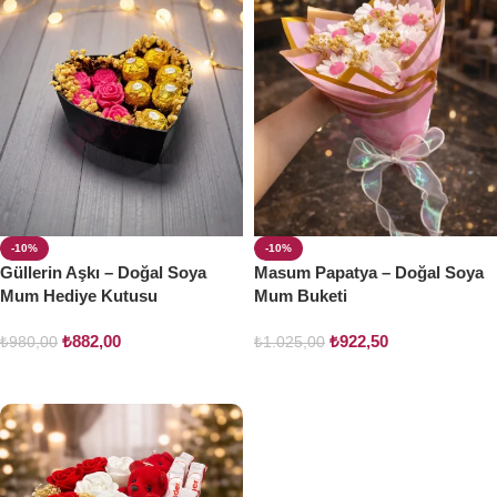
-10%
-10%
Güllerin Aşkı – Doğal Soya
Masum Papatya – Doğal Soya
Mum Hediye Kutusu
Mum Buketi
₺
882,00
₺
922,50
₺
980,00
₺
1.025,00
Sepete Ekle
Sepete Ekle