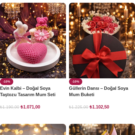
-10%
-10%
Evin Kalbi – Doğal Soya
Güllerin Dansı – Doğal Soya
Taştozu Tasarım Mum Seti
Mum Buketi
₺
1.071,00
₺
1.102,50
₺
1.190,00
₺
1.225,00
Sepete Ekle
Sepete Ekle