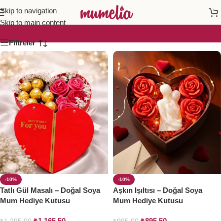
masa üstü dekor
Skip to navigation
Skip to main content
Filtreler
-10%
-10%
Tatlı Gül Masalı – Doğal Soya
Aşkın Işıltısı – Doğal Soya
Mum Hediye Kutusu
Mum Hediye Kutusu
₺
1.165,50
₺
895,50